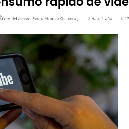
nsumo rápido de vid
Pedro Alfonso Quintero J.
Hace 1 año
1