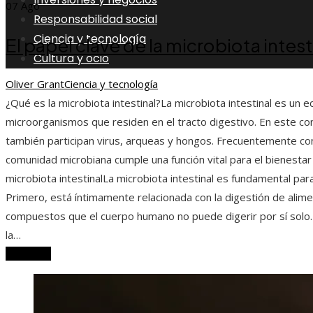
07
Ago
Responsabilidad social
Ciencia y tecnología
El papel clave de la microbiota intesti
Cultura y ocio
Oliver Grant
Ciencia y tecnología
¿Qué es la microbiota intestinal?La microbiota intestinal es un
microorganismos que residen en el tracto digestivo. En este co
también participan virus, arqueas y hongos. Frecuentemente c
comunidad microbiana cumple una función vital para el bienestar
microbiota intestinalLa microbiota intestinal es fundamental par
Primero, está íntimamente relacionada con la digestión de ali
compuestos que el cuerpo humano no puede digerir por sí solo
la…
Leer más