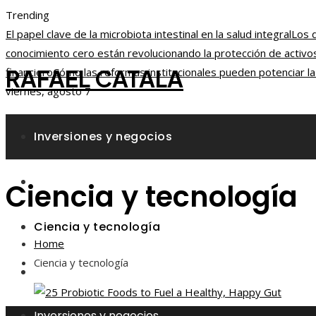
Trending
El papel clave de la microbiota intestinal en la salud integral
Los d
conocimiento cero están revolucionando la protección de activos
RAFAEL CATALA
financiero
Cómo las reformas institucionales pueden potenciar l
viernes, agosto 7
Inversiones y negocios
Responsabilidad social
Ciencia y tecnología
Ciencia y tecnología
Home
Ciencia y tecnología
Cultura y ocio
Inversiones y negocios