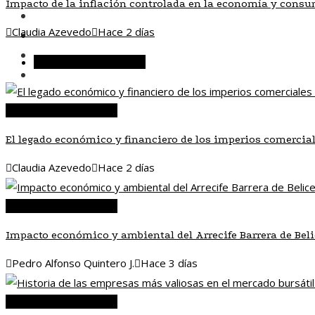
Impacto de la inflación controlada en la economía y consu
Inversiones y negocios
Claudia Azevedo
Hace 2 días
Responsabilidad social
Ciencia y tecnología
Inversiones y negocios
Cultura y ocio
Inversiones y negocios
El legado económico y financiero de los imperios comercial
Claudia Azevedo
Hace 2 días
Inversiones y negocios
Impacto económico y ambiental del Arrecife Barrera de Bel
Pedro Alfonso Quintero J.
Hace 3 días
Inversiones y negocios