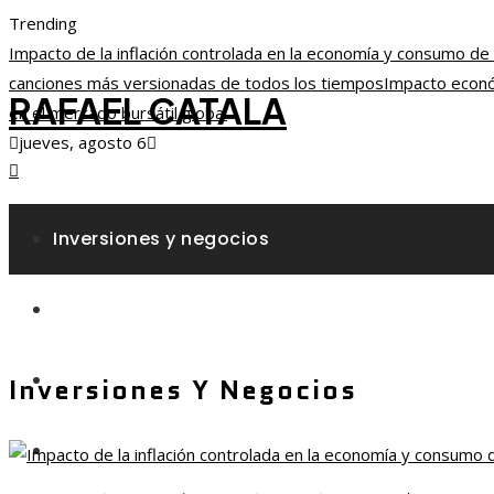
Trending
Impacto de la inflación controlada en la economía y consumo de
canciones más versionadas de todos los tiempos
Impacto económ
RAFAEL CATALA
en el mercado bursátil global
jueves, agosto 6
Inversiones y negocios
Responsabilidad social
Ciencia y tecnología
Inversiones Y Negocios
Cultura y ocio