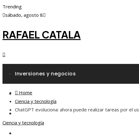
Trending
sábado, agosto 8
RAFAEL CATALA
Inversiones y negocios
Home
Responsabilidad social
Ciencia y tecnología
ChatGPT evoluciona: ahora puede realizar tareas por el us
Ciencia y tecnología
Ciencia y tecnología
Cultura y ocio