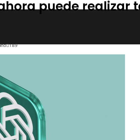
hora puede realizar t
año
189