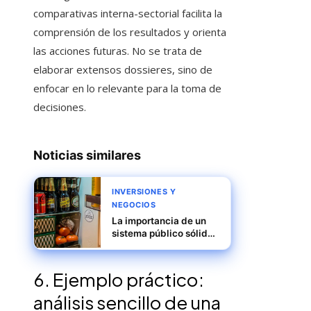
comparativas interna-sectorial facilita la
comprensión de los resultados y orienta
las acciones futuras. No se trata de
elaborar extensos dossieres, sino de
enfocar en lo relevante para la toma de
decisiones.
Noticias similares
INVERSIONES Y
NEGOCIOS
La importancia de un
sistema público sólido
para la estabilidad del
consumo doméstico en
China
6. Ejemplo práctico:
análisis sencillo de una