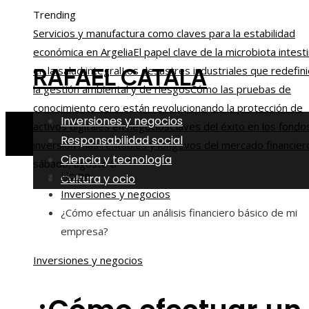
Trending
Servicios y manufactura como claves para la estabilidad
económica en Argelia
El papel clave de la microbiota intesti
RAFAEL CATALA
en la salud integral
Los desastres industriales que redefin
la gestión ambiental y de riesgos
Cómo las pruebas de
conocimiento cero están revolucionando la protección de
Inversiones y negocios
activos digitales en negocios
Claves del éxito en los fondo
Responsabilidad social
inversión más rentables y longevos del mercado financier
Ciencia y tecnología
sábado, agosto 8
Home
Cultura y ocio
Inversiones y negocios
¿Cómo efectuar un análisis financiero básico de mi
empresa?
Inversiones y negocios