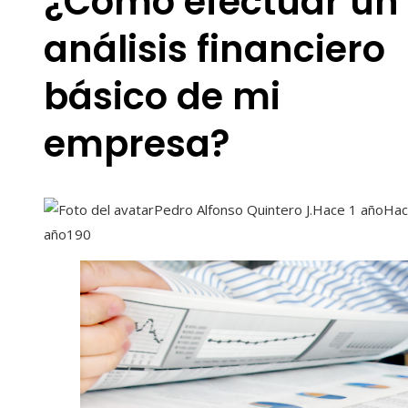
¿Cómo efectuar un
análisis financiero
básico de mi
empresa?
Pedro Alfonso Quintero J.
Hace 1 año
Hac
año
190