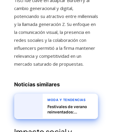
Tisci fue clave en adaptar Burberry al
cambio generacional y digital,
potenciando su atractivo entre millennials
y la llamada generación Z. Su enfoque en
la comunicación visual, la presencia en
redes sociales y la colaboración con
influencers permitió a la firma mantener
relevancia y competitividad en un
mercado saturado de propuestas.
Noticias similares
MODA Y TENDENCIAS
Festivales de verano
reinventados:
tendencias en música,
gastronomía y moda
para disfrutar
Impacto social y