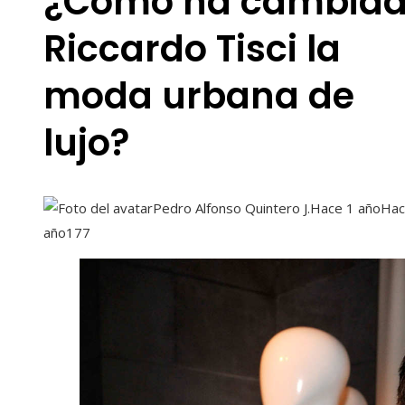
¿Cómo ha cambia
Riccardo Tisci la
moda urbana de
lujo?
Pedro Alfonso Quintero J.
Hace 1 año
Hac
año
177