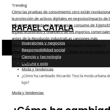
Trending
Cómo las pruebas de conocimiento cero están revolucion
la protección de activos digitales en negocios
Impacto de l
RAFAEL CATALA
inflación controlada en la economía y consumo de Egipto
El
legado económico y financiero de los imperios comerciale
antes de la Revolución Industrial
Las canciones más
Inversiones y negocios
versionadas de todos los tiempos
Impacto económico y
Responsabilidad social
ambiental del Arrecife Barrera de Belice en la economía az
Ciencia y tecnología
jueves, agosto 6
Home
Cultura y ocio
Moda y tendencias
¿Cómo ha cambiado Riccardo Tisci la moda urbana d
lujo?
Moda y tendencias