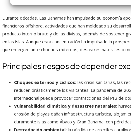
Durante décadas, Las Bahamas han impulsado su economía apoyá
financieros offshore, actividades que han moldeado su desarroll
producto interno bruto y de las divisas, además de sostener gr
en las islas. Aunque esta concentración ha impulsado la prosper
que emergen ante choques externos, desastres naturales o modi
Principales riesgos de depender ex
Choques externos y cíclicos:
las crisis sanitarias, las r
reducen drásticamente los visitantes. La pandemia de 20
internacional puede provocar contracciones del PIB de do
Vulnerabilidad climática y desastres naturales:
huraca
erosión de playas dañan infraestructura turística, alojam
duramente islas como Ábaco y Gran Bahama, con pérdidas e
Degradación ambiental:
la pérdida de arrecifes coralin