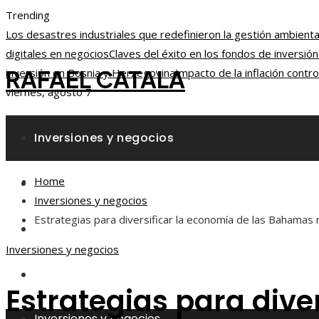
Trending
Los desastres industriales que redefinieron la gestión ambienta
digitales en negocios
Claves del éxito en los fondos de inversió
RAFAEL CATALA
inversión en Bosnia y Herzegovina
Impacto de la inflación cont
viernes, agosto 7
Inversiones y negocios
Home
Responsabilidad social
Inversiones y negocios
Estrategias para diversificar la economía de las Bahamas 
Ciencia y tecnología
Inversiones y negocios
Cultura y ocio
Estrategias para dive
Inversiones y negocios