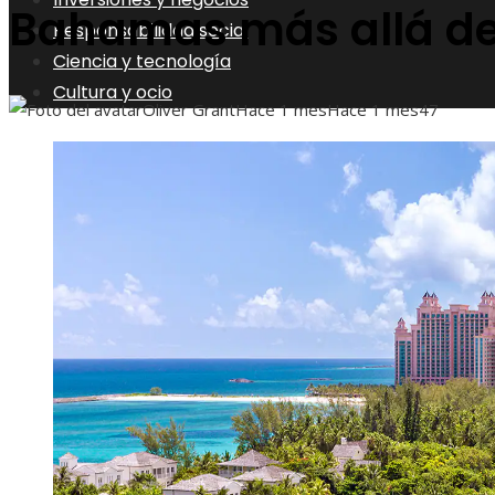
Bahamas más allá de
Responsabilidad social
Ciencia y tecnología
Cultura y ocio
Oliver Grant
Hace 1 mes
Hace 1 mes
47