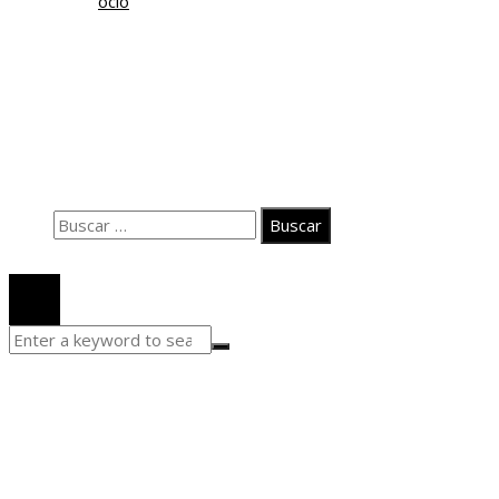
ocio
Información
Contacto
Quiénes somos
Aviso Legal
Buscar:
© 2020 Todos los derechos Reservados.