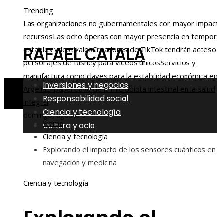
Trending
Las organizaciones no gubernamentales con mayor impac
recursos
Las ocho óperas con mayor presencia en tempo
RAFAEL CATALA
estables y festivales
Creadores de TikTok tendrán acceso
personajes de Disney para videos únicos
Servicios y
manufactura como claves para la estabilidad económica e
Inversiones y negocios
Argelia
El papel clave de la microbiota intestinal en la salud
Responsabilidad social
integral
Ciencia y tecnología
domingo, agosto 9
Home
Cultura y ocio
Ciencia y tecnología
Explorando el impacto de los sensores cuánticos en
navegación y medicina
Ciencia y tecnología