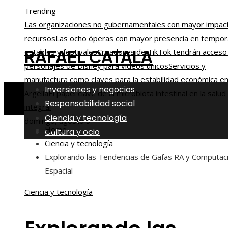
Trending
Las organizaciones no gubernamentales con mayor impac
recursos
Las ocho óperas con mayor presencia en tempo
RAFAEL CATALA
estables y festivales
Creadores de TikTok tendrán acceso
personajes de Disney para videos únicos
Servicios y
manufactura como claves para la estabilidad económica e
Inversiones y negocios
Argelia
El papel clave de la microbiota intestinal en la salud
Responsabilidad social
integral
Ciencia y tecnología
domingo, agosto 9
Home
Cultura y ocio
Ciencia y tecnología
Explorando las Tendencias de Gafas RA y Computac
Espacial
Ciencia y tecnología