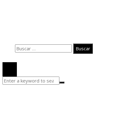
Información
Contacto
Quiénes somos
Aviso Legal
Buscar:
© 2020 Todos los derechos Reservados.