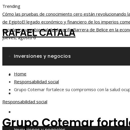
Trending
Cómo las pruebas de conocimiento cero están revolucionando la 
de Egipto
El legado económico y financiero de los imperios comer
RAFAEL CATALA
económico y ambiental del Arrecife Barrera de Belice en la econ
jueves, agosto 6
Inversiones y negocios
Home
Responsabilidad social
Responsabilidad social
Grupo Cotemar fortalece su compromiso con la salud ocupa
Ciencia y tecnología
Responsabilidad social
Cultura y ocio
Grupo Cotemar fortal
Inversiones y negocios