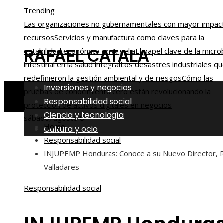
Trending
Las organizaciones no gubernamentales con mayor impac
recursos
Servicios y manufactura como claves para la
RAFAEL CATALA
estabilidad económica en Argelia
El papel clave de la micro
intestinal en la salud integral
Los desastres industriales qu
redefinieron la gestión ambiental y de riesgos
Cómo las
Inversiones y negocios
pruebas de conocimiento cero están revolucionando la
Responsabilidad social
protección de activos digitales en negocios
Ciencia y tecnología
sábado, agosto 8
Home
Cultura y ocio
Responsabilidad social
INJUPEMP Honduras: Conoce a su Nuevo Director, R
Valladares
Responsabilidad social