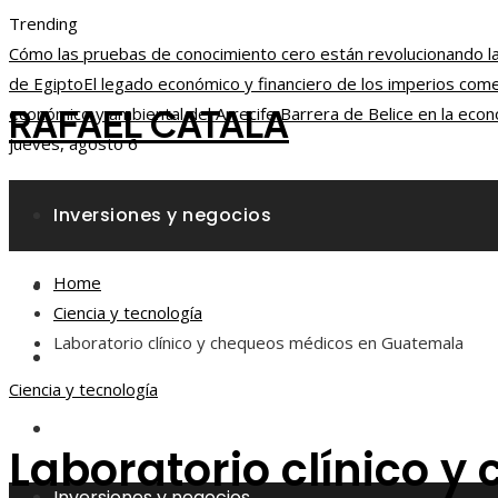
Trending
Cómo las pruebas de conocimiento cero están revolucionando la 
de Egipto
El legado económico y financiero de los imperios comer
RAFAEL CATALA
económico y ambiental del Arrecife Barrera de Belice en la econ
jueves, agosto 6
Inversiones y negocios
Home
Responsabilidad social
Ciencia y tecnología
Laboratorio clínico y chequeos médicos en Guatemala
Ciencia y tecnología
Ciencia y tecnología
Cultura y ocio
Laboratorio clínico 
Inversiones y negocios