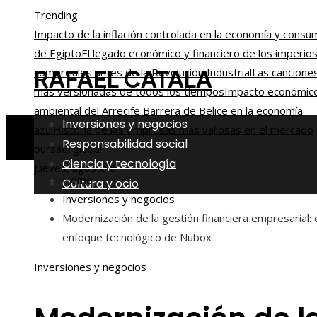
Trending
Impacto de la inflación controlada en la economía y consu
de Egipto
El legado económico y financiero de los imperio
RAFAEL CATALA
comerciales antes de la Revolución Industrial
Las cancione
más versionadas de todos los tiempos
Impacto económic
ambiental del Arrecife Barrera de Belice en la economía
Inversiones y negocios
azul
Historia de las empresas más valiosas en el mercado
Responsabilidad social
bursátil global
Ciencia y tecnología
jueves, agosto 6
Home
Cultura y ocio
Inversiones y negocios
Modernización de la gestión financiera empresarial: 
enfoque tecnológico de Nubox
Inversiones y negocios