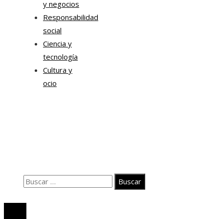
y negocios
Responsabilidad
social
Ciencia y
tecnología
Cultura y
ocio
Información
Contacto
Quiénes somos
Aviso Legal
Buscar:
© 2020 Todos los derechos Reservados.