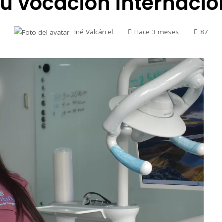
su vocación internacio
Iné Valcárcel
Hace 3 meses
87