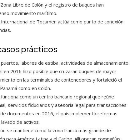
 Zona Libre de Colón y el registro de buques han
tenso movimiento marítimo.
 Internacional de Tocumen actúa como punto de conexión
ncías.
 casos prácticos
puertos, labores de estiba, actividades de almacenamiento
nal en 2016 hizo posible que cruzaran buques de mayor
miento en las terminales de contenedores y fortaleció el
e Panamá como en Colón.
unciona como un centro bancario regional que reúne
al, servicios fiduciarios y asesoría legal para transacciones
va de documentos en 2016, el país implementó reformas
l lavado de activos.
lón se mantiene como la zona franca más grande de
n para América Latina y el Caribe. Allí operan compañías