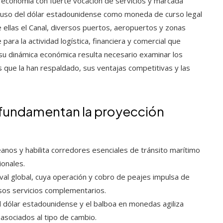
conomía con fuerte vocación de servicios y marcada
 el uso del dólar estadounidense como moneda de curso legal
 ellas el Canal, diversos puertos, aeropuertos y zonas
ara la actividad logística, financiera y comercial que
su dinámica económica resulta necesario examinar los
s que la han respaldado, sus ventajas competitivas y las
 fundamentan la proyección
nos y habilita corredores esenciales de tránsito marítimo
ionales.
val global, cuya operación y cobro de peajes impulsa de
osos servicios complementarios.
l dólar estadounidense y el balboa en monedas agiliza
asociados al tipo de cambio.