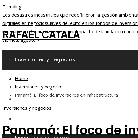
Trending
Los desastres industriales que redefinieron la gestión ambienta
digitales en negocios
Claves del éxito en los fondos de inversió
RAFAEL CATALA
inversión en Bosnia y Herzegovina
Impacto de la inflación cont
viernes, agosto 7
Inversiones y negocios
Home
Responsabilidad social
Inversiones y negocios
Panamá: El foco de inversores en infraestructura
Ciencia y tecnología
Inversiones y negocios
Cultura y ocio
Panamá: El foco de in
Inversiones y negocios