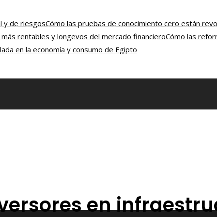
l y de riesgos
Cómo las pruebas de conocimiento cero están revol
n más rentables y longevos del mercado financiero
Cómo las reform
rolada en la economía y consumo de Egipto
versores en infraestru