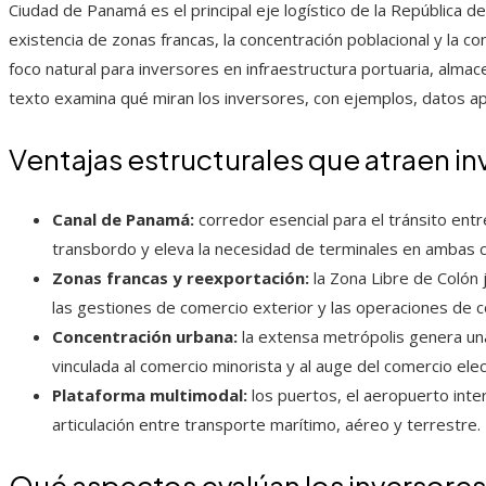
Ciudad de Panamá es el principal eje logístico de la República de
existencia de zonas francas, la concentración poblacional y la co
foco natural para inversores en infraestructura portuaria, alma
texto examina qué miran los inversores, con ejemplos, datos 
Ventajas estructurales que atraen in
Canal de Panamá:
corredor esencial para el tránsito ent
transbordo y eleva la necesidad de terminales en ambas 
Zonas francas y reexportación:
la Zona Libre de Colón
las gestiones de comercio exterior y las operaciones de c
Concentración urbana:
la extensa metrópolis genera una
vinculada al comercio minorista y al auge del comercio elec
Plataforma multimodal:
los puertos, el aeropuerto interna
articulación entre transporte marítimo, aéreo y terrestre.
Qué aspectos evalúan los inversores