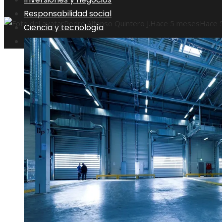
Responsabilidad social
Pedro Alfonso Quintero J.
Hace 5 meses
Hace 
Ciencia y tecnología
Cultura y ocio