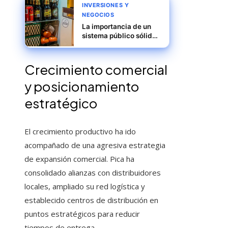
INVERSIONES Y
NEGOCIOS
La importancia de un
sistema público sólido
para la estabilidad del
consumo doméstico en
China
Crecimiento comercial
y posicionamiento
estratégico
El crecimiento productivo ha ido
acompañado de una agresiva estrategia
de expansión comercial. Pica ha
consolidado alianzas con distribuidores
locales, ampliado su red logística y
establecido centros de distribución en
puntos estratégicos para reducir
tiempos de entrega.