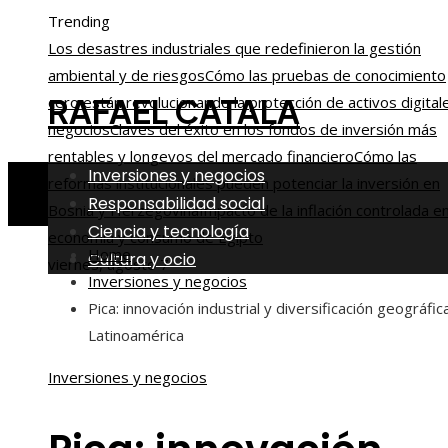
Trending
Los desastres industriales que redefinieron la gestión
ambiental y de riesgos
Cómo las pruebas de conocimiento
RAFAEL CATALA
cero están revolucionando la protección de activos digital
negocios
Claves del éxito en los fondos de inversión más
rentables y longevos del mercado financiero
Cómo las
Inversiones y negocios
reformas institucionales pueden potenciar la inversión en
Responsabilidad social
Bosnia y Herzegovina
Impacto de la inflación controlada en
Ciencia y tecnología
economía y consumo de Egipto
Home
Cultura y ocio
viernes, agosto 7
Inversiones y negocios
Pica: innovación industrial y diversificación geográfic
Latinoamérica
Inversiones y negocios