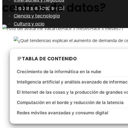
centros de datos?
Responsabilidad social
Ciencia y tecnología
Cultura y ocio
Iné Valcárcel
Hace 3 meses
Hace 3 meses
71
TABLA DE CONTENIDO
Crecimiento de la informática en la nube
Inteligencia artificial y análisis avanzado de informac
El Internet de las cosas y la producción de grandes 
Computación en el borde y reducción de la latencia
Redes móviles avanzadas y consumo digital