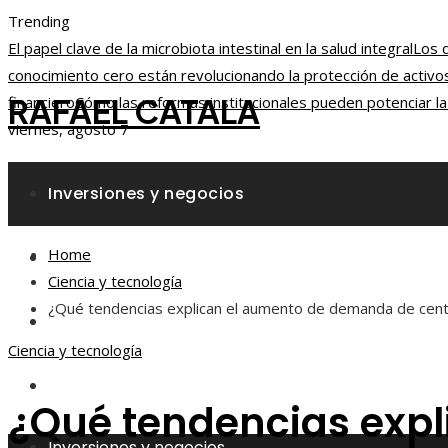
Trending
El papel clave de la microbiota intestinal en la salud integral
Los d
conocimiento cero están revolucionando la protección de activos
RAFAEL CATALA
financiero
Cómo las reformas institucionales pueden potenciar l
viernes, agosto 7
Inversiones y negocios
Home
Responsabilidad social
Ciencia y tecnología
¿Qué tendencias explican el aumento de demanda de cen
Ciencia y tecnología
Ciencia y tecnología
Cultura y ocio
¿Qué tendencias exp
Inversiones y negocios