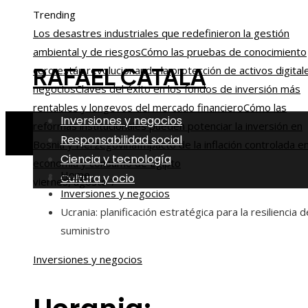
Trending
Los desastres industriales que redefinieron la gestión
ambiental y de riesgos
Cómo las pruebas de conocimiento
RAFAEL CATALA
cero están revolucionando la protección de activos digital
negocios
Claves del éxito en los fondos de inversión más
rentables y longevos del mercado financiero
Cómo las
Inversiones y negocios
reformas institucionales pueden potenciar la inversión en
Responsabilidad social
Bosnia y Herzegovina
Impacto de la inflación controlada en
Ciencia y tecnología
economía y consumo de Egipto
Home
Cultura y ocio
viernes, agosto 7
Inversiones y negocios
Ucrania: planificación estratégica para la resiliencia d
suministro
Inversiones y negocios