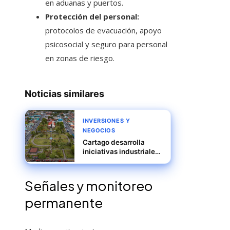
en aduanas y puertos.
Protección del personal:
protocolos de evacuación, apoyo
psicosocial y seguro para personal
en zonas de riesgo.
Noticias similares
INVERSIONES Y
NEGOCIOS
Cartago desarrolla
iniciativas industriales
vinculadas a
automatización y
crecimiento exportador
Señales y monitoreo
sostenible
permanente