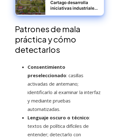
Cartago desarrolla
iniciativas industriales
vinculadas a
automatización y
crecimiento exportador
Patrones de mala
sostenible
práctica y cómo
detectarlos
Consentimiento
preseleccionado
: casillas
activadas de antemano;
identificarlo al examinar la interfaz
y mediante pruebas
automatizadas.
Lenguaje oscuro o técnico
:
textos de política difíciles de
entender; detectarlo con