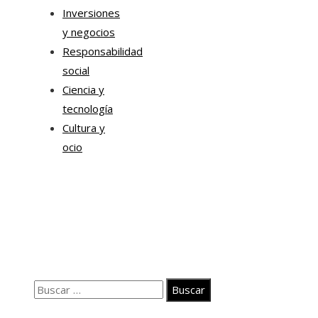
Inversiones
y negocios
Responsabilidad
social
Ciencia y
tecnología
Cultura y
ocio
Información
Contacto
Quiénes somos
Aviso Legal
Buscar:
© 2020 Todos los derechos Reservados.