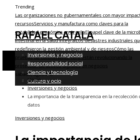
Trending
Las organizaciones no gubernamentales con mayor impac
recursos
Servicios y manufactura como claves para la
RAFAEL CATALA
estabilidad económica en Argelia
El papel clave de la micro
intestinal en la salud integral
Los desastres industriales qu
redefinieron la gestión ambiental y de riesgos
Cómo las
Inversiones y negocios
pruebas de conocimiento cero están revolucionando la
Responsabilidad social
protección de activos digitales en negocios
Ciencia y tecnología
sábado, agosto 8
Home
Cultura y ocio
Inversiones y negocios
La importancia de la transparencia en la recolección
datos
Inversiones y negocios